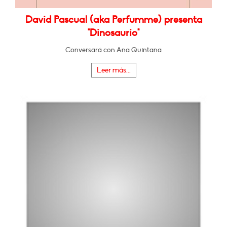
David Pascual (aka Perfumme) presenta
"Dinosaurio"
Conversará con Ana Quintana
Leer más...