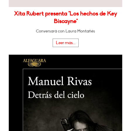
Xita Rubert presenta "Los hechos de Key
Biscayne"
Conversará con Laura Montañés
Leer más...