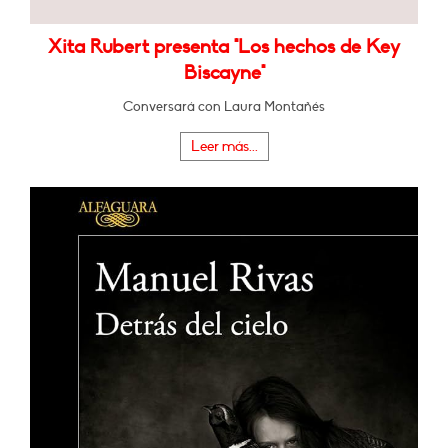
Xita Rubert presenta "Los hechos de Key
Biscayne"
Conversará con Laura Montañés
Leer más...