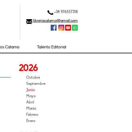
+34 976557318
libreriacalamo@gmail.com
ios Cálamo
Talento Editorial
2026
Octubre
Septiembre
Junio
Mayo
Abril
Marzo
Febrero
Enero