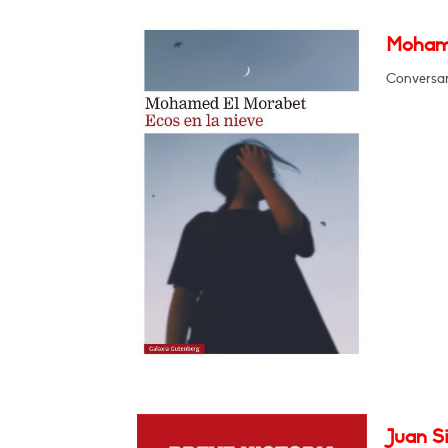
Mohame
Conversar
Juan Si