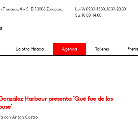
n Francisco, 4 y 5. E-50006 Zaragoza,
Lu-Vi 09.30-13.30, 16.30-20.30
Sa: 10.00-14.00
a
La otra Mirada
Agenda
Talleres
Prem
5
González Harbour presenta "Qué fue de los
ouse"
á con Antón Castro