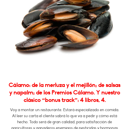
Cálamo: de la merluza y el mejillón; de salsas
y napalm; de los Premios Cálamo. Y nuestro
clásico “bonus track”: 4 libros, 4.
Voy a montar un restaurante. Estará especializado en comida.
Al leer su carta el cliente sabrá lo que va a pedir y cómo está
hecho. Todo será de gran calidad, para satisfacción de
agricultores y ganaderos enemigos de pesticidas y hormonas