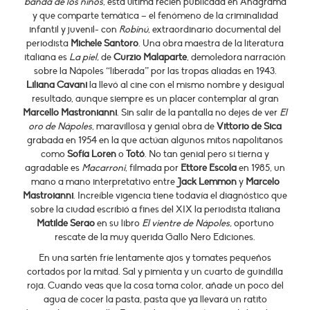
banda de los niños
, esta última recién publicada en Anagrama
y que comparte temática – el fenómeno de la criminalidad
infantil y juvenil- con
Robinú
, extraordinario documental del
periodista
Michele Santoro
. Una obra maestra de la literatura
italiana es
La piel,
de
Curzio Malaparte
, demoledora narración
sobre la Nápoles “liberada” por las tropas aliadas en 1943.
Liliana Cavani
la llevó al cine con el mismo nombre y desigual
resultado, aunque siempre es un placer contemplar al gran
Marcello Mastronianni
. Sin salir de la pantalla no dejes de ver
El
oro de Nápoles
, maravillosa y genial obra de
Vittorio de Sica
grabada en 1954 en la que actúan algunos mitos napolitanos
como
Sofía Loren
o
Totó
. No tan genial pero si tierna y
agradable es
Macarroni
, filmada por
Ettore Escola
en 1985, un
mano a mano interpretativo entre
Jack Lemmon
y
Marcelo
Mastroianni
. Increíble vigencia tiene todavía el diagnóstico que
sobre la ciudad escribió a fines del XIX la periodista italiana
Matilde Serao
en su libro
El vientre de Nápoles,
oportuno
rescate de la muy querida Gallo Nero Ediciones.
En una sartén fríe lentamente ajos y tomates pequeños
cortados por la mitad. Sal y pimienta y un cuarto de guindilla
roja. Cuando veas que la cosa toma color, añade un poco del
agua de cocer la pasta, pasta que ya llevará un ratito