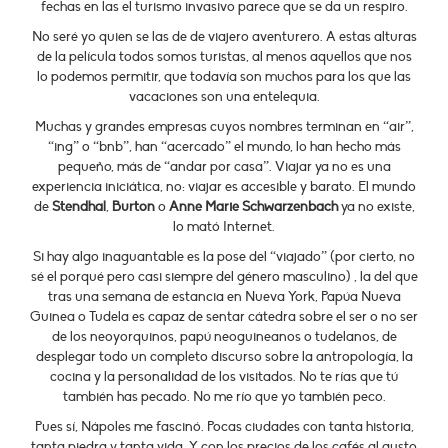
fechas en las el turismo invasivo parece que se da un respiro.
No seré yo quien se las de de viajero aventurero. A estas alturas
de la película todos somos turistas, al menos aquellos que nos
lo podemos permitir, que todavía son muchos para los que las
vacaciones son una entelequia.
Muchas y grandes empresas cuyos nombres terminan en “air”,
“ing” o “bnb”, han “acercado” el mundo, lo han hecho más
pequeño, más de “andar por casa”. Viajar ya no es una
experiencia iniciática, no: viajar es accesible y barato. El mundo
de
Stendhal
,
Burton
o
Anne Marie Schwarzenbach
ya no existe,
lo mató Internet.
Si hay algo inaguantable es la pose del “viajado” (por cierto, no
sé el porqué pero casi siempre del género masculino) , la del que
tras una semana de estancia en Nueva York, Papúa Nueva
Guinea o Tudela es capaz de sentar cátedra sobre el ser o no ser
de los neoyorquinos, papú neoguineanos o tudelanos, de
desplegar todo un completo discurso sobre la antropología, la
cocina y la personalidad de los visitados. No te rías que tú
también has pecado. No me río que yo también peco.
Pues sí, Nápoles me fascinó. Pocas ciudades con tanta historia,
tanta piedra y tanta vida. Y con los precios de los cafés al gusto