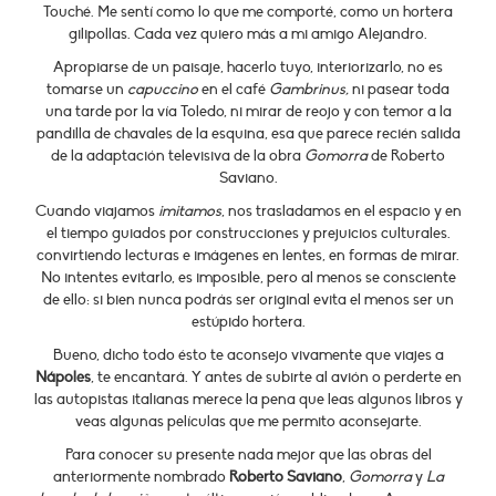
Touché. Me sentí como lo que me comporté, como un hortera
gilipollas. Cada vez quiero más a mi amigo Alejandro.
Apropiarse de un paisaje, hacerlo tuyo, interiorizarlo, no es
tomarse un
capuccino
en el café
Gambrinus,
ni pasear toda
una tarde por la vía Toledo, ni mirar de reojo y con temor a la
pandilla de chavales de la esquina, esa que parece recién salida
de la adaptación televisiva de la obra
Gomorra
de Roberto
Saviano.
Cuando viajamos
imitamos
, nos trasladamos en el espacio y en
el tiempo guiados por construcciones y prejuicios culturales.
convirtiendo lecturas e imágenes en lentes, en formas de mirar.
No intentes evitarlo, es imposible, pero al menos se consciente
de ello: si bien nunca podrás ser original evita el menos ser un
estúpido hortera.
Bueno, dicho todo ésto te aconsejo vivamente que viajes a
Nápoles
, te encantará. Y antes de subirte al avión o perderte en
las autopistas italianas merece la pena que leas algunos libros y
veas algunas películas que me permito aconsejarte.
Para conocer su presente nada mejor que las obras del
anteriormente nombrado
Roberto Saviano
,
Gomorra
y
La