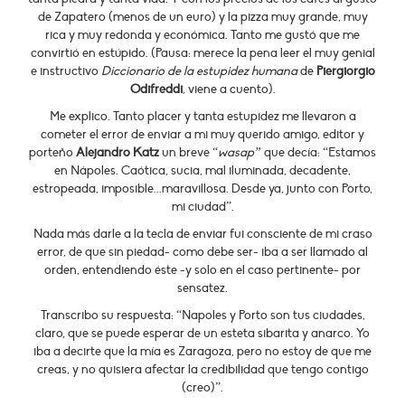
de Zapatero (menos de un euro) y la pizza muy grande, muy
rica y muy redonda y económica. Tanto me gustó que me
convirtió en estúpido. (Pausa: merece la pena leer el muy genial
e instructivo
Diccionario de la estupidez humana
de
Piergiorgio
Odifreddi
, viene a cuento).
Me explico. Tanto placer y tanta estupidez me llevaron a
cometer el error de enviar a mi muy querido amigo, editor y
porteño
Alejandro Katz
un breve “
wasap”
que decía: “Estamos
en Nápoles. Caótica, sucia, mal iluminada, decadente,
estropeada, imposible...maravillosa. Desde ya, junto con Porto,
mi ciudad”.
Nada más darle a la tecla de enviar fui consciente de mi craso
error, de que sin piedad- como debe ser- iba a ser llamado al
orden, entendiendo éste -y solo en el caso pertinente- por
sensatez.
Transcribo su respuesta: “Napoles y Porto son tus ciudades,
claro, que se puede esperar de un esteta sibarita y anarco. Yo
iba a decirte que la mía es Zaragoza, pero no estoy de que me
creas, y no quisiera afectar la credibilidad que tengo contigo
(creo)”.