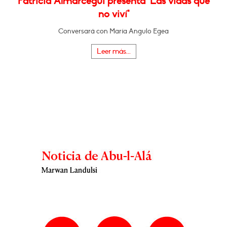
Patricia Almarcegui presenta "Las vidas que
no viví"
Conversará con María Angulo Egea
Leer más...