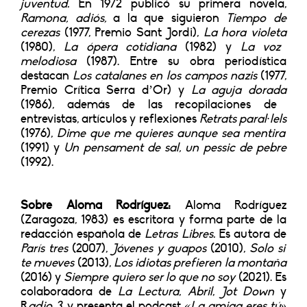
juventud.
En 1972 publicó su primera novela,
Ramona, adiós,
a la que siguieron
Tiempo de
cerezas
(1977, Premio Sant Jordi),
La hora violeta
(1980),
La ópera cotidiana
(1982) y
La voz
melodiosa
(1987). Entre su obra periodística
destacan
Los catalanes en los campos nazis
(1977,
Premio Crítica Serra d’Or) y
La aguja dorada
(1986), además de las recopilaciones de
entrevistas, artículos y reflexiones
Retrats paral·lels
(1976),
Dime que me quieres aunque sea mentira
(1991) y
Un pensament de sal, un pessic de pebre
(1992).
Sobre Aloma Rodríguez:
Aloma Rodríguez
(Zaragoza, 1983) es escritora y forma parte de la
redacción española de
Letras Libres.
Es autora de
París tres
(2007),
Jóvenes y guapos
(2010),
Solo si
te mueves
(2013),
Los idiotas prefieren la montaña
(2016) y
Siempre quiero ser lo que no soy
(2021). Es
colaboradora de
La Lectura
,
Abril
,
Jot Down
y
R
adio 3
, y presenta el podcast
«La amiga eres tú»