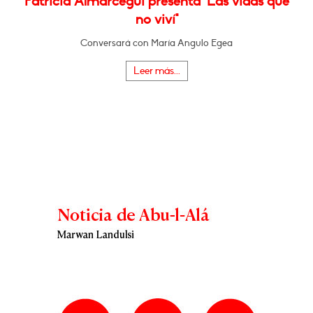
Patricia Almarcegui presenta "Las vidas que
no viví"
Conversará con María Angulo Egea
Leer más...