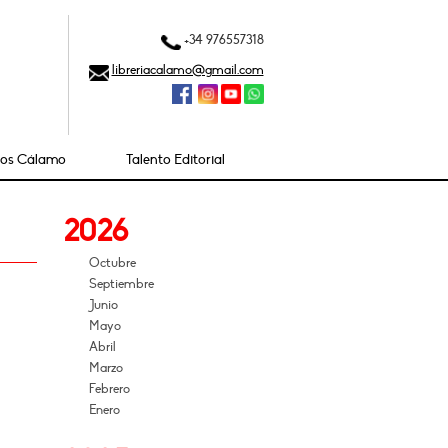
+34 976557318
libreriacalamo@gmail.com
ios Cálamo
Talento Editorial
2026
Octubre
Septiembre
Junio
Mayo
Abril
Marzo
Febrero
Enero