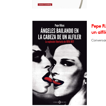
Pepe Ri
un alfil
Conversará