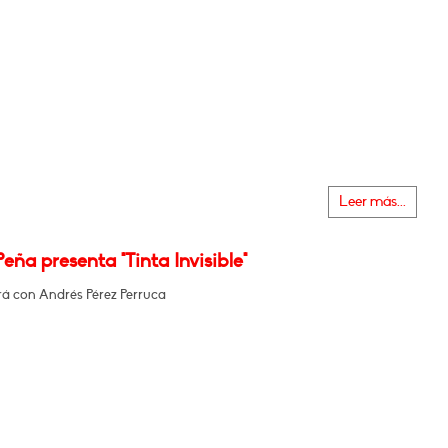
Leer más...
Peña presenta "Tinta Invisible"
á con Andrés Pérez Perruca