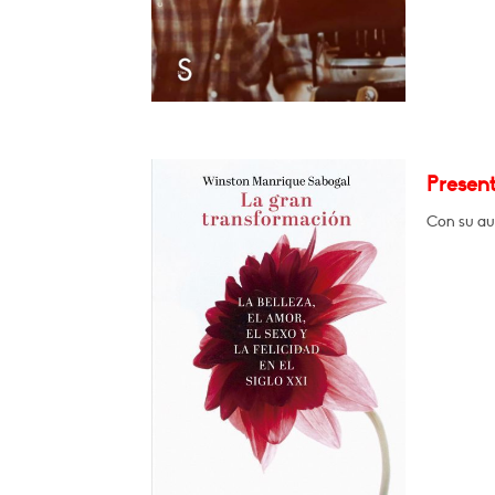
Presen
Con su au