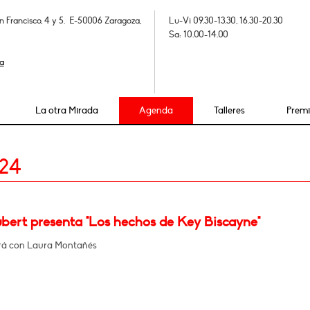
n Francisco, 4 y 5. E-50006 Zaragoza,
Lu-Vi 09.30-13.30, 16.30-20.30
Sa: 10.00-14.00
a
La otra Mirada
Agenda
Talleres
Prem
024
ubert presenta "Los hechos de Key Biscayne"
rá con Laura Montañés