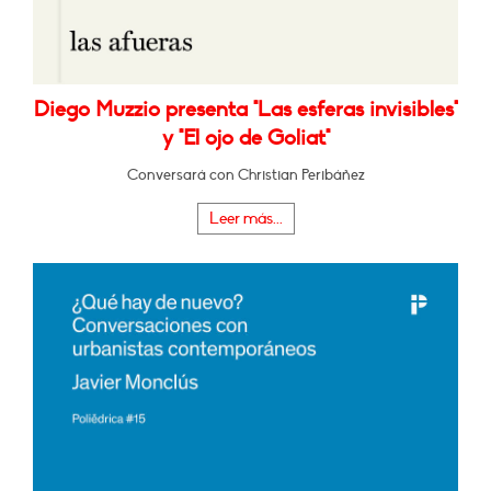
Diego Muzzio presenta "Las esferas invisibles"
y "El ojo de Goliat"
Conversará con Christian Peribáñez
Leer más...