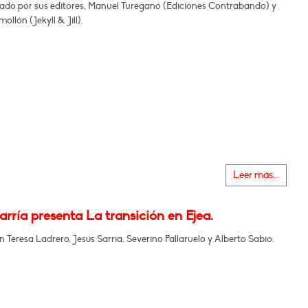
o por sus editores, Manuel Turégano (Ediciones Contrabando) y
ollón (Jekyll & Jill).
Leer más...
arría presenta La transición en Ejea.
n Teresa Ladrero, Jesús Sarría, Severino Pallaruelo y Alberto Sabio.