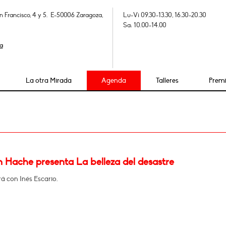
n Francisco, 4 y 5. E-50006 Zaragoza,
Lu-Vi 09.30-13.30, 16.30-20.30
Sa: 10.00-14.00
a
La otra Mirada
Agenda
Talleres
Prem
 Hache presenta La belleza del desastre
á con Inés Escario.