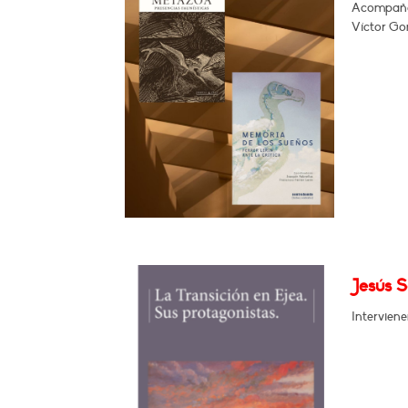
Acompañad
Víctor Gom
Jesús S
Interviene