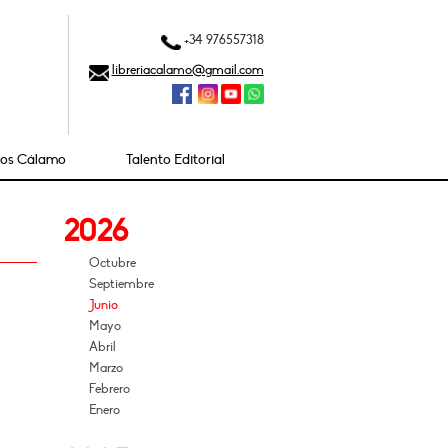
+34 976557318
libreriacalamo@gmail.com
ios Cálamo
Talento Editorial
2026
Octubre
Septiembre
Junio
Mayo
Abril
Marzo
Febrero
Enero