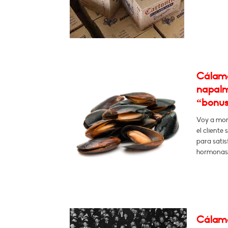
Cálamo:
napalm
“bonus 
Voy a mont
el cliente
para satis
hormonas 
Cálamo: