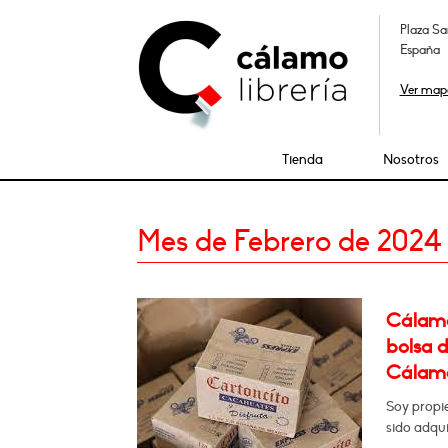
Plaza Sa
España
Ver map
Tienda
Nosotros
Mes de Febrero de 2024
Cálamo
bolsa d
Cálamo.
Soy propi
sido adqui