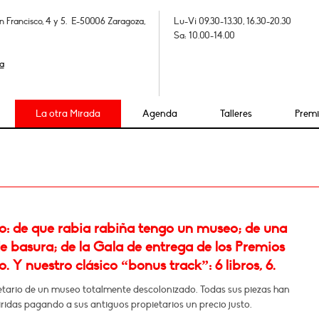
n Francisco, 4 y 5. E-50006 Zaragoza,
Lu-Vi 09.30-13.30, 16.30-20.30
Sa: 10.00-14.00
a
La otra Mirada
Agenda
Talleres
Prem
: de que rabia rabiña tengo un museo; de una
e basura; de la Gala de entrega de los Premios
 Y nuestro clásico “bonus track”: 6 libros, 6.
etario de un museo totalmente descolonizado. Todas sus piezas han
ridas pagando a sus antiguos propietarios un precio justo.