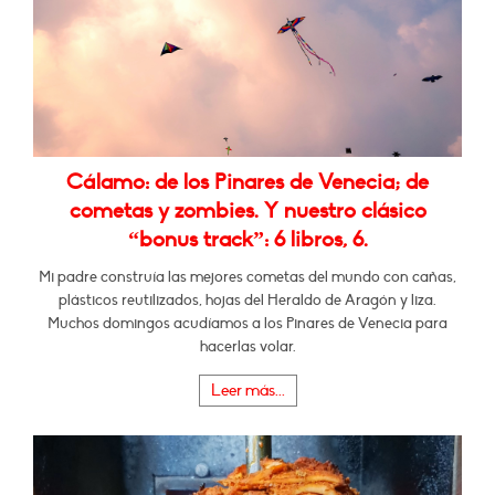
Cálamo: de los Pinares de Venecia; de
cometas y zombies. Y nuestro clásico
“bonus track”: 6 libros, 6.
Mi padre construía las mejores cometas del mundo con cañas,
plásticos reutilizados, hojas del Heraldo de Aragón y liza.
Muchos domingos acudíamos a los Pinares de Venecia para
hacerlas volar.
Leer más...