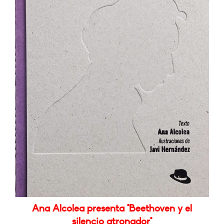
Ana Alcolea presenta "Beethoven y el
silencio atronador"