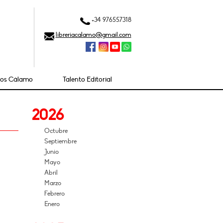
+34 976557318
libreriacalamo@gmail.com
ios Cálamo
Talento Editorial
2026
Octubre
Septiembre
Junio
Mayo
Abril
Marzo
Febrero
Enero