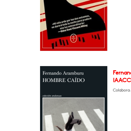
Fernan
IAACC 
Colabora: