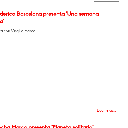
ederico Barcelona presenta "Una semana
a"
á con Virgilio Marco
Leer más...
cha Marco presenta "Planeta solitario"