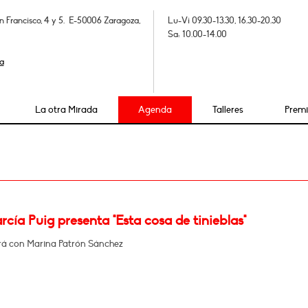
n Francisco, 4 y 5. E-50006 Zaragoza,
Lu-Vi 09.30-13.30, 16.30-20.30
Sa: 10.00-14.00
a
La otra Mirada
Agenda
Talleres
Prem
cía Puig presenta "Esta cosa de tinieblas"
á con Marina Patrón Sánchez