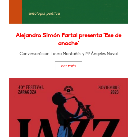
Alejandro Simón Partal presenta "Ese de
anoche"
Conversará con Laura Montañés y Mª Ángeles Naval
Leer más...