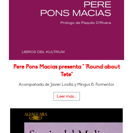
Pere Pons Macías presenta " 'Round about
Tete"
Acompañado de Javier Losilla y Mingus B. Formentor
Leer más...