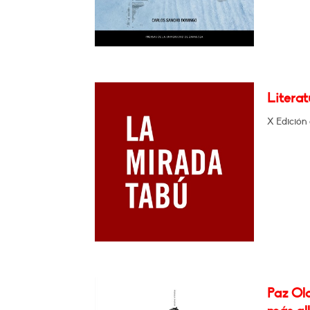
Literat
X Edición 
Paz Ola