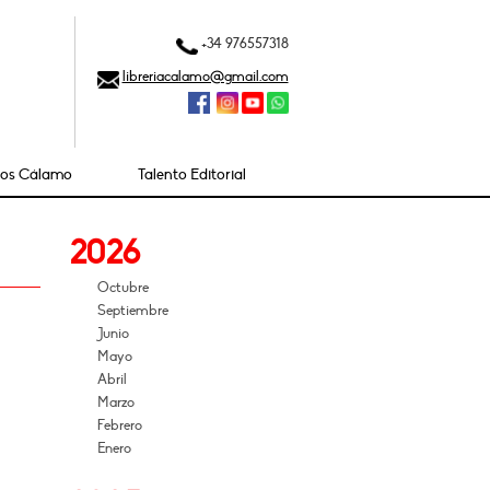
+34 976557318
libreriacalamo@gmail.com
ios Cálamo
Talento Editorial
2026
Octubre
Septiembre
Junio
Mayo
Abril
Marzo
Febrero
Enero