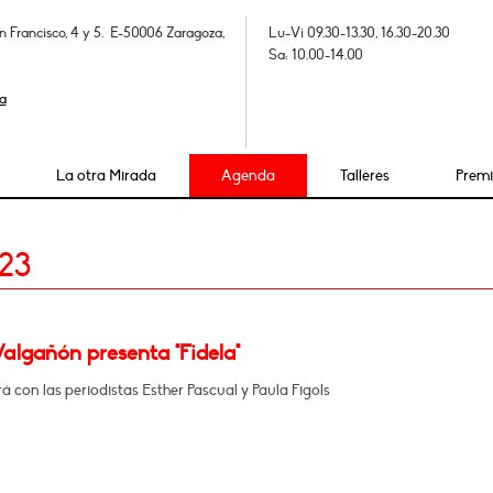
n Francisco, 4 y 5. E-50006 Zaragoza,
Lu-Vi 09.30-13.30, 16.30-20.30
Sa: 10.00-14.00
a
La otra Mirada
Agenda
Talleres
Prem
23
Valgañón presenta "Fidela"
 con las periodistas Esther Pascual y Paula Figols