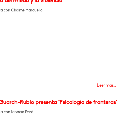
á del miedo y la violencia"
á con Chaime Marcuello
Leer más...
uarch-Rubio presenta "Psicología de fronteras"
á con Ignacio Peiró