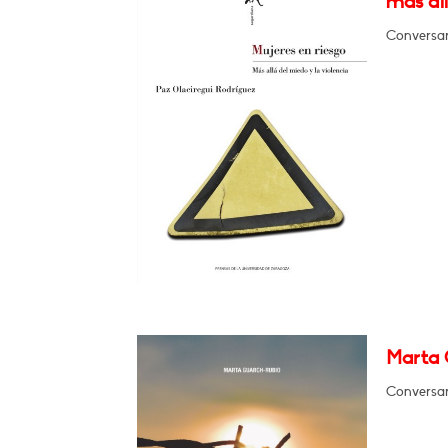
más all
Conversar
Marta G
Conversar