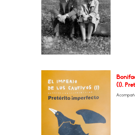
Bonifac
(I). Pr
Acompañad