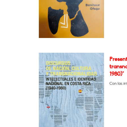
Present
transna
1980)"
Con las in