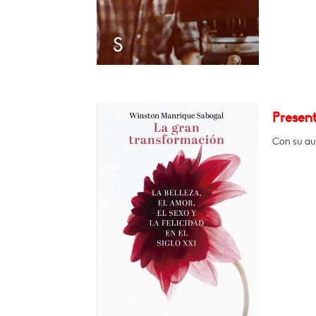
Presen
Con su au