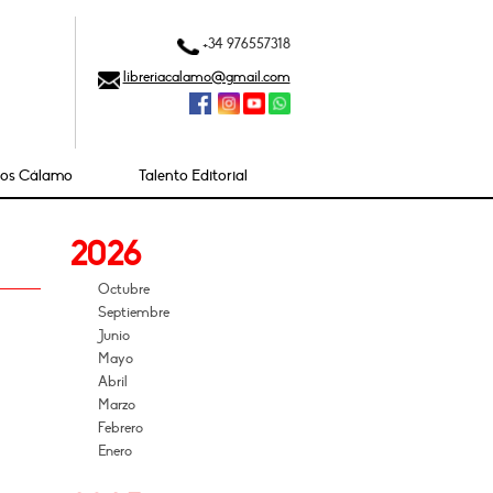
+34 976557318
libreriacalamo@gmail.com
ios Cálamo
Talento Editorial
2026
Octubre
Septiembre
Junio
Mayo
Abril
Marzo
Febrero
Enero