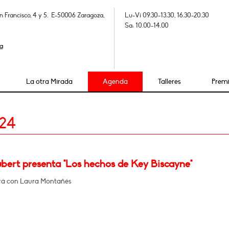
n Francisco, 4 y 5. E-50006 Zaragoza,
Lu-Vi 09.30-13.30, 16.30-20.30
Sa: 10.00-14.00
a
La otra Mirada
Agenda
Talleres
Prem
024
ubert presenta "Los hechos de Key Biscayne"
rá con Laura Montañés