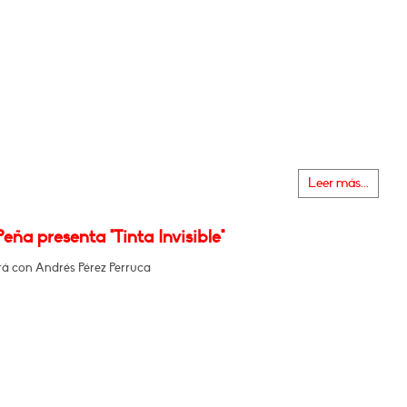
Leer más...
Peña presenta "Tinta Invisible"
á con Andrés Pérez Perruca