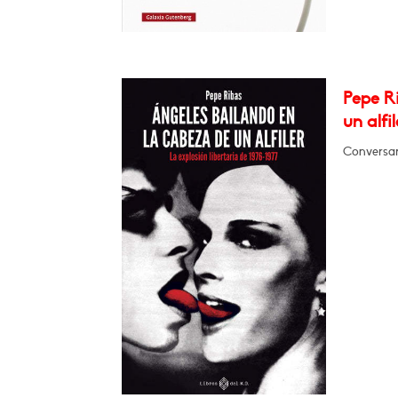
Pepe Ri
un alfil
Conversará