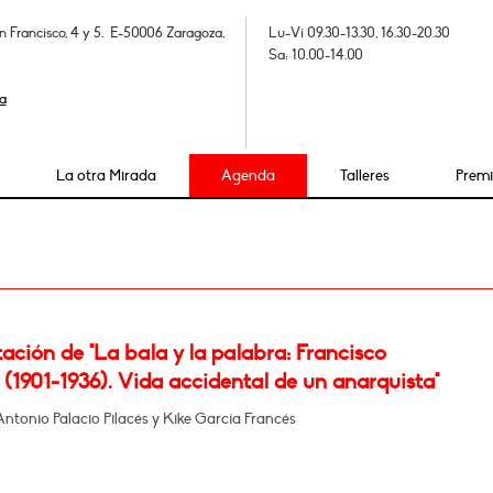
n Francisco, 4 y 5. E-50006 Zaragoza,
Lu-Vi 09.30-13.30, 16.30-20.30
Sa: 10.00-14.00
a
La otra Mirada
Agenda
Talleres
Prem
ación de "La bala y la palabra: Francisco
(1901-1936). Vida accidental de un anarquista"
ntonio Palacio Pilacés y Kike García Francés