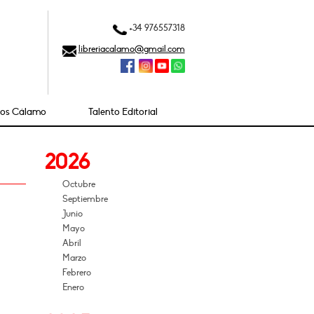
+34 976557318
libreriacalamo@gmail.com
ios Cálamo
Talento Editorial
2026
Octubre
Septiembre
Junio
Mayo
Abril
Marzo
Febrero
Enero