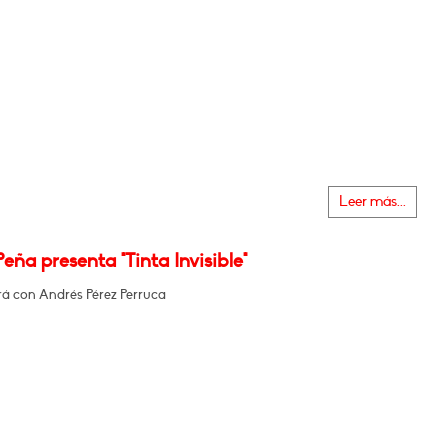
Leer más...
Peña presenta "Tinta Invisible"
á con Andrés Pérez Perruca