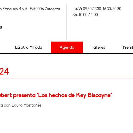
n Francisco, 4 y 5. E-50006 Zaragoza,
Lu-Vi 09.30-13.30, 16.30-20.30
Sa: 10.00-14.00
a
La otra Mirada
Agenda
Talleres
Prem
024
ubert presenta "Los hechos de Key Biscayne"
rá con Laura Montañés