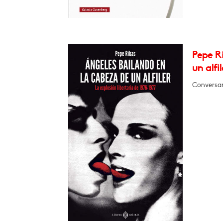
Pepe Ri
un alfil
Conversará