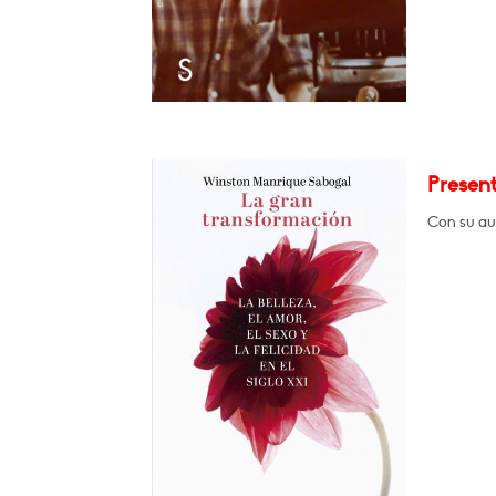
Presen
Con su au