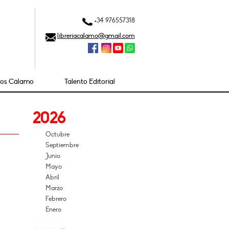
+34 976557318
libreriacalamo@gmail.com
ios Cálamo
Talento Editorial
2026
Octubre
Septiembre
Junio
Mayo
Abril
Marzo
Febrero
Enero