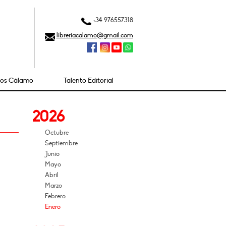
+34 976557318
libreriacalamo@gmail.com
ios Cálamo
Talento Editorial
2026
Octubre
Septiembre
Junio
Mayo
Abril
Marzo
Febrero
Enero