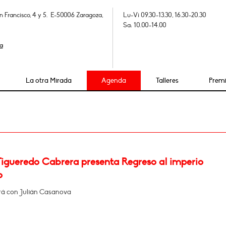
n Francisco, 4 y 5. E-50006 Zaragoza,
Lu-Vi 09.30-13.30, 16.30-20.30
Sa: 10.00-14.00
a
La otra Mirada
Agenda
Talleres
Prem
Figueredo Cabrera presenta Regreso al imperio
o
á con Julián Casanova