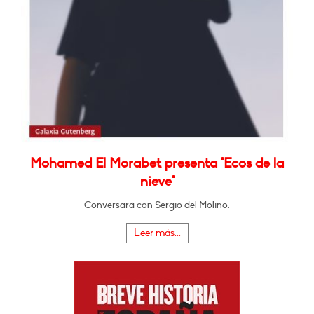
Mohamed El Morabet presenta "Ecos de la
nieve"
Conversará con Sergio del Molino.
Leer más...