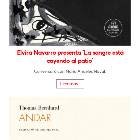
Elvira Navarro presenta "La sangre está
cayendo al patio"
Conversará con María Ángeles Naval.
Leer más...