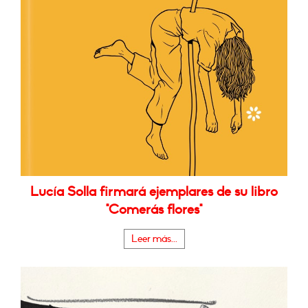
Lucía Solla firmará ejemplares de su libro
"Comerás flores"
Leer más...