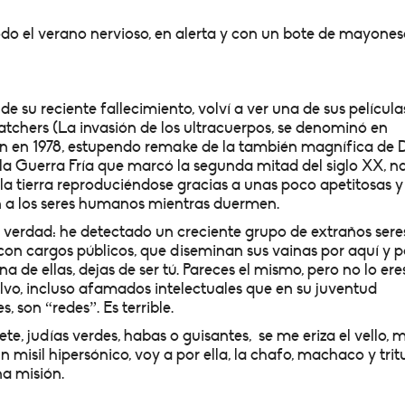
odo el verano nervioso, en alerta y con un bote de mayones
 su reciente fallecimiento, volví a ver una de sus película
chers (La invasión de los ultracuerpos, se denominó en
fman en 1978, estupendo remake de la también magnífica de
la Guerra Fría que marcó la segunda mitad del siglo XX, n
la tierra reproduciéndose gracias a unas poco apetitosas y
en a los seres humanos mientras duermen.
s verdad: he detectado un creciente grupo de extraños sere
 con cargos públicos, que diseminan sus vainas por aquí y p
una de ellas, dejas de ser tú. Pareces el mismo, pero no lo eres
lvo, incluso afamados intelectuales que en su juventud
son “redes”. Es terrible.
e, judías verdes, habas o guisantes, se me eriza el vello, 
misil hipersónico, voy a por ella, la chafo, machaco y trit
a misión.