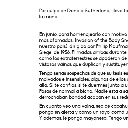
Por culpa de Donald Sutherland, llevo t
la mano.
En junio, para homenajearlo con motivo de
más afamadas: Invasion of the Body Snat
nuestro país), dirigida por Philip Kau
Siegel de 1956. Filmadas ambas durante 
como los extraterrestres se apoderan de 
vistosas vainas que duplican y sustituy
Tengo serías sospechas de que su tesis e
malvados e insensibles, algunos de ellos
allá. Si te confías, si te duermes junto a 
Pasas de normal a bicho. Nadie está a sa
derrochaban bondad acaban en sus redes, 
En cuanto veo una vaina, sea de cacahuet
pongo en alerta y como un rayo, como un 
Y además, le pongo mayonesa. Tengo un