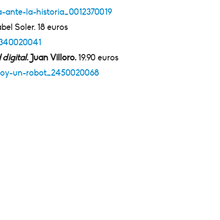
a-ante-la-historia_0012370019
bel Soler. 18 euros
_7340020041
digital.
Juan Villoro.
19.90 euros
o-soy-un-robot_2450020068