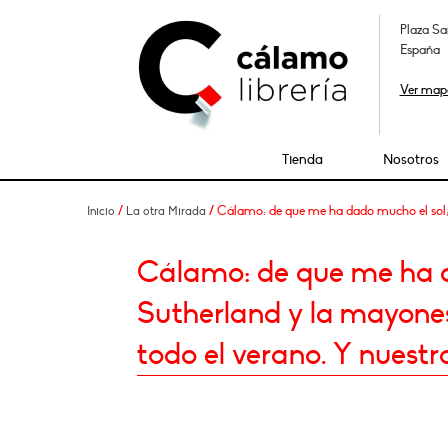
Plaza Sa
España
Ver map
Tienda
Nosotros
/
/ Cálamo: de que me ha dado mucho el sol; d
Inicio
La otra Mirada
Cálamo: de que me ha d
Sutherland y la mayones
todo el verano. Y nuestro 