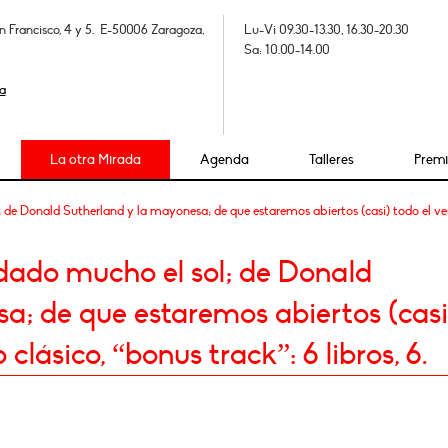
n Francisco, 4 y 5. E-50006 Zaragoza,
Lu-Vi 09.30-13.30, 16.30-20.30
Sa: 10.00-14.00
a
La otra Mirada
Agenda
Talleres
Prem
e Donald Sutherland y la mayonesa; de que estaremos abiertos (casi) todo el verano
ado mucho el sol; de Donald
a; de que estaremos abiertos (casi
clásico, “bonus track”: 6 libros, 6.