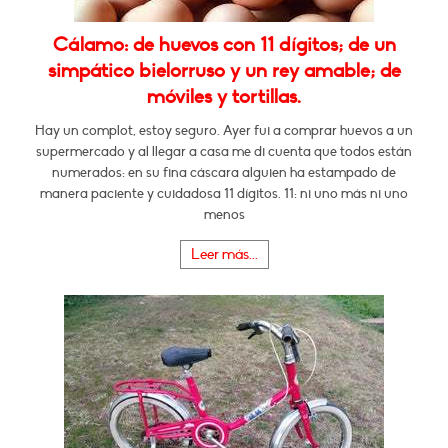
Cálamo: de huevos con 11 dígitos; de un
simpático bielorruso y un rey amable; de
móviles y tortillas.
Hay un complot, estoy seguro. Ayer fui a comprar huevos a un
supermercado y al llegar a casa me di cuenta que todos están
numerados: en su fina cáscara alguien ha estampado de
manera paciente y cuidadosa 11 dígitos. 11: ni uno más ni uno
menos
Leer más...