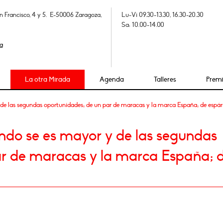
n Francisco, 4 y 5. E-50006 Zaragoza,
Lu-Vi 09.30-13.30, 16.30-20.30
Sa: 10.00-14.00
a
La otra Mirada
Agenda
Talleres
Prem
de las segundas oportunidades; de un par de maracas y la marca España; de espár
ndo se es mayor y de las segundas
ar de maracas y la marca España; 