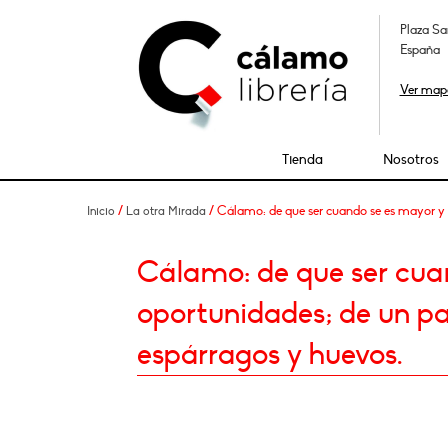
Plaza Sa
España
Ver map
Tienda
Nosotros
/
/ Cálamo: de que ser cuando se es mayor y 
Inicio
La otra Mirada
Cálamo: de que ser cua
oportunidades; de un p
espárragos y huevos.