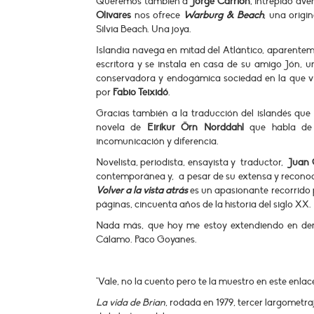
Queremos también a
Jorge Carrión
, intrépido ave
Olivares
nos ofrece
Warburg & Beach
, una origi
Silvia Beach. Una joya.
Islandia navega en mitad del Atlántico, aparentemen
escritora y se instala en casa de su amigo Jón, 
conservadora y endogámica sociedad en la que v
por
Fabio Teixidó
.
Gracias también a la traducción del islandés qu
novela de
Eiríkur Örn Norddahl
que habla de 
incomunicación y diferencia.
Novelista, periodista, ensayista y
traductor,
Juan 
contemporánea y, a pesar de su extensa y reconoc
Volver a la vista atrás
es un apasionante recorrido po
páginas, cincuenta años de la historia del siglo XX. 
Nada más, que hoy me estoy extendiendo en dem
Cálamo. Paco Goyanes.
*Vale, no la cuento pero te la muestro en este enla
La vida de Brian
, rodada en 1979, tercer largometr