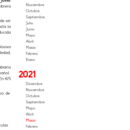
e
Javier
Noviembre
ibrera
Octubre
Septiembre
 de ser
Julio
sta la
Junio
ducida
Mayo
Abril
plosiva
Marzo
ledad,
Febrero
Enero
mbiana
2021
pañol.
 En 475
Diciembre
Noviembre
ipo de
Octubre
Septiembre
Mayo
Abril
Marzo
culas
Febrero