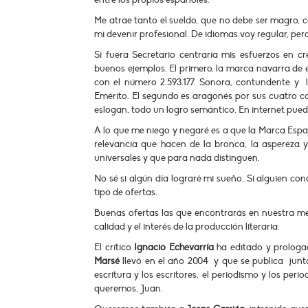
Me atrae tanto el sueldo, que no debe ser magro, 
mi devenir profesional. De idiomas voy regular, per
Si fuera Secretario centraría
mis esfuerzos en cr
buenos ejemplos. El primero, la marca navarra de
con el número
2.593.177. Sonora, contundente y 
Emérito. El segundo es aragonés por sus cuatro c
eslogan, todo un logro semántico. En internet puede
A lo que me niego y negaré es a que la Marca Esp
relevancia que hacen de la bronca, la aspereza y
universales y que para nada distinguen.
No sé si algún día lograré mi sueño. Si alguien con
tipo de ofertas.
Buenas ofertas las que encontrarás en nuestra me
calidad y el interés de la producción literaria.
El crítico
Ignacio Echevarría
ha editado y prolog
Marsé
llevó en el año 2004 y que se publica junto
escritura y los escritores, el periodismo y los perio
queremos, Juan.