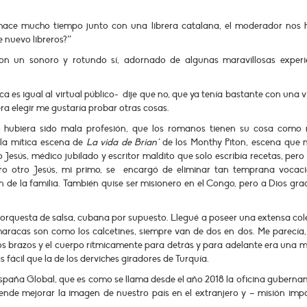
 hace mucho tiempo junto con una librera catalana, el moderador nos h
e nuevo libreros?”
on un sonoro y rotundo sí, adornado de algunas maravillosas experi
ca es igual al virtual público- dije que no, que ya tenía bastante con una 
era elegir me gustaría probar otras cosas.
 hubiera sido mala profesión, que los romanos tienen su cosa como 
la mítica escena de
La vida de Brian*
de los Monthy Piton, escena que 
esús, médico jubilado y escritor maldito que solo escribía recetas, pero e
pero otro Jesús, mi primo, se encargó de eliminar tan temprana vocac
 de la familia. También quise ser misionero en el Congo, pero a Dios grac
orquesta de salsa, cubana por supuesto. Llegué a poseer una extensa col
aracas son como los calcetines, siempre van de dos en dos. Me parecía
los brazos y el cuerpo rítmicamente para detrás y para adelante era una 
 fácil que la de los derviches giradores de Turquía.
España Global, que es como se llama desde el año 2018 la oficina guberna
etende mejorar la imagen de nuestro país en el extranjero y – misión impo