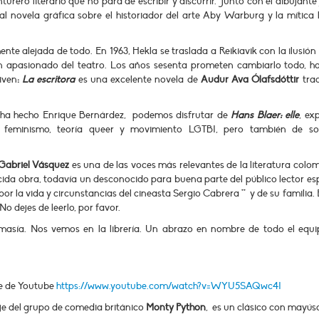
nturero literario que no para de escribir y discurrir. Junto con el dibujant
nal novela gráfica sobre el historiador del arte Aby Warburg y la mítica l
te alejada de todo. En 1963, Hekla se traslada a Reikiavik con la ilusión
un apasionado del teatro. Los años sesenta prometen cambiarlo todo, ha
iven
:
La escritora
es una excelente novela de
Audur Ava Ólafsdóttir
tra
e ha hecho Enrique Bernárdez, podemos disfrutar de
Hans Blaer: elle
, ex
feminismo, teoría queer y movimiento LGTBI, pero también de so
Gabriel Vásquez
es una de las voces más relevantes de la literatura colo
ida obra, todavía un desconocido para buena parte del público lector es
r la vida y circunstancias del cineasta Sergio Cabrera ** y de su familia.
No dejes de leerlo, por favor.
asía. Nos vemos en la librería. Un abrazo en nombre de todo el equ
ce de Youtube
https://www.youtube.com/watch?v=WYU5SAQwc4I
aje del grupo de comedia británico
Monty Python
, es un clásico con mayús