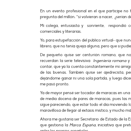
En un evento profesional en el que participe no
pregunta del millón: “si volvieran a nacer, ¿serían d
Mi colega, entusiasta y sonriente, respondió c
comerciales y literarias.
Yo, para estupefacción del público virtual- que nun
librero, que no tenía queja alguna, pero que si pudi
De pequeño quise ser centurión romano, que no
recuerdan la serie televisiva
Ingeniería romana
y 
contar, que ya la cuenta constantemente mi amigo J
de las buenas. También quise ser ajedrecista, 
dejándome ganar ni una sola partida, y luego dicen
me pasó pronto.
Ya de mayor pensé ser tocador de maracas en una 
de media docena de pares de maracas, pues las m
sigue pareciendo, que estar todo el día moviendo 
maravillosa de llegar al éxtasis místico, y mucho más
Ahora me gustaría ser Secretario de Estado de la 
que gestiona la
Marca España
, iniciativa que pr
entre los propios españoles.