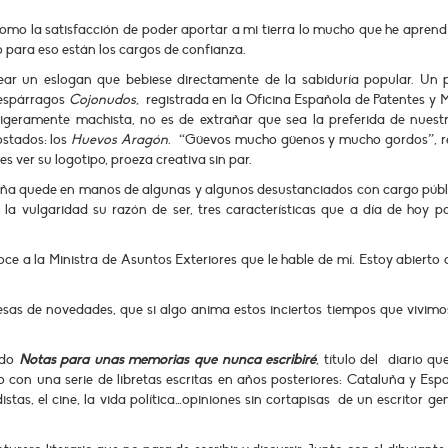
como la satisfacción de poder aportar a mi tierra lo mucho que he aprend
o para eso están los cargos de confianza.
ear un eslogan que bebiese directamente de la sabiduría popular. Un 
 espárragos
Cojonudos
, registrada en la Oficina Española de Patentes y 
ligeramente machista, no es de extrañar que sea la preferida de nuest
ostados: los
Huevos Aragón
. “Güevos mucho güenos y mucho gordos”, r
s ver su logotipo, proeza creativa sin par.
aña quede en manos de algunas y algunos desustanciados con cargo públ
 la vulgaridad su razón de ser, tres características que a día de hoy p
oce a la Ministra de Asuntos Exteriores que le hable de mí. Estoy abierto
sas de novedades, que si algo anima estos inciertos tiempos que vivimos
ado
Notas
para unas memorias que nunca escribiré
, título del diario q
 con una serie de libretas escritas en años posteriores: Cataluña y Espa
distas, el cine, la vida política…opiniones sin cortapisas de un escritor gen