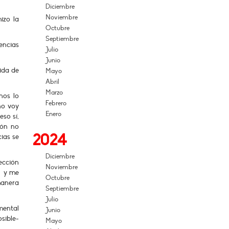
Diciembre
Noviembre
izo la
Octubre
Septiembre
encias
Julio
Junio
vida de
Mayo
Abril
Marzo
nos lo
Febrero
no voy
Enero
so sí,
ión no
2024
ias se
Diciembre
ección
Noviembre
, y me
Octubre
manera
Septiembre
Julio
mental
Junio
sible-
Mayo