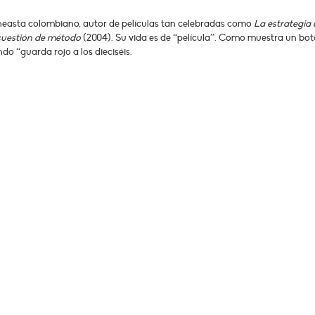
cineasta colombiano, autor de películas tan celebradas como
La estrategia 
 cuestión de método
(2004). Su vida es de “película”. Como muestra un bot
ndo “guarda rojo a los dieciséis.