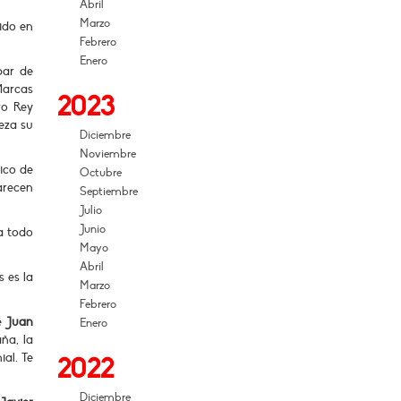
Abril
Marzo
ido en
Febrero
Enero
par de
Marcas
2023
ro Rey
eza su
Diciembre
Noviembre
ico de
Octubre
arecen
Septiembre
Julio
Junio
 a todo
Mayo
Abril
 es la
Marzo
Febrero
ue
Juan
Enero
ña, la
ial. Te
2022
Diciembre