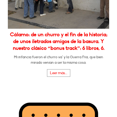
Cálamo: de un churro y el fin de la historia;
de unos iletrados amigos de la basura. Y
nuestro clásico “bonus track”: 6 libros, 6.
Mi infancia fueron el churro va* y la Guerra Fría, que bien
mirado venían a ser la misma cosa.
Leer más...