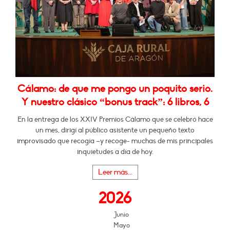
Cálamo: de que me pongo un poquito serio.
Y nuestro clásico “bonus track”: 6 libros, 6
En la entrega de los XXIV Premios Cálamo que se celebró hace
un mes, dirigí al público asistente un pequeño texto
improvisado que recogía –y recoge- muchas de mis principales
inquietudes a día de hoy.
Leer más...
2026
Junio
Mayo