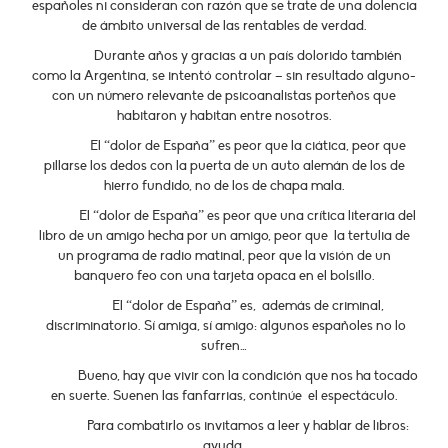
españoles ni consideran con razón que se trate de una dolencia
de ámbito universal de las rentables de verdad.
Durante años y gracias a un país dolorido también
como la Argentina, se intentó controlar – sin resultado alguno-
con un número relevante de psicoanalistas porteños que
habitaron y habitan entre nosotros.
El “dolor de España” es peor que la ciática, peor que
pillarse los dedos con la puerta de un auto alemán de los de
hierro fundido, no de los de chapa mala.
El “dolor de España” es peor que una crítica literaria del
libro de un amigo hecha por un amigo, peor que la tertulia de
un programa de radio matinal, peor que la visión de un
banquero feo con una tarjeta opaca en el bolsillo.
El “dolor de España” es, además de criminal,
discriminatorio. Sí amiga, sí amigo: algunos españoles no lo
sufren…
Bueno, hay que vivir con la condición que nos ha tocado
en suerte. Suenen las fanfarrias, continúe el espectáculo.
Para combatirlo os invitamos a leer y hablar de libros:
ayuda.