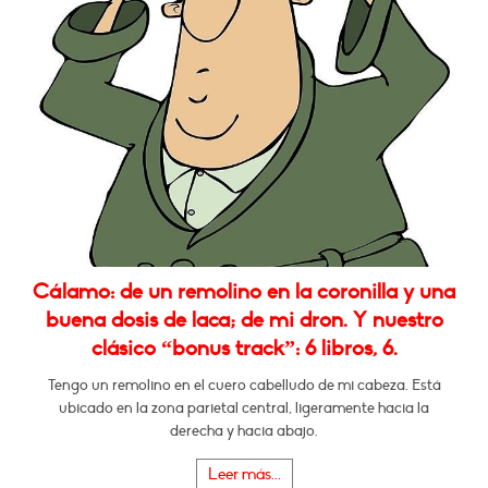
Cálamo: de un remolino en la coronilla y una
buena dosis de laca; de mi dron. Y nuestro
clásico “bonus track”: 6 libros, 6.
Tengo un remolino en el cuero cabelludo de mi cabeza. Está
ubicado en la zona parietal central, ligeramente hacia la
derecha y hacia abajo.
Leer más...