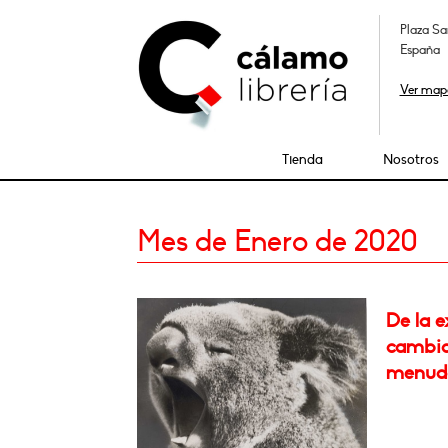
Plaza Sa
España
Ver map
Tienda
Nosotros
Mes de Enero de 2020
De la e
cambia
menudo 