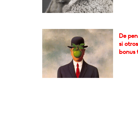
De pen
si otro
bonus t