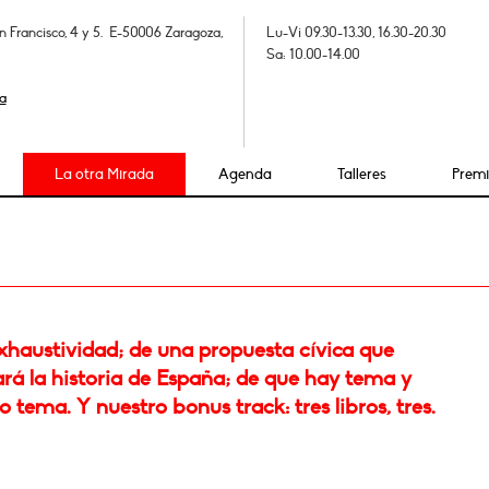
n Francisco, 4 y 5. E-50006 Zaragoza,
Lu-Vi 09.30-13.30, 16.30-20.30
Sa: 10.00-14.00
a
La otra Mirada
Agenda
Talleres
Prem
xhaustividad; de una propuesta cívica que
rá la historia de España; de que hay tema y
tema. Y nuestro bonus track: tres libros, tres.