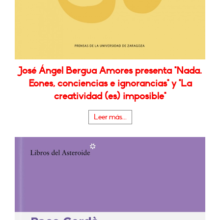
José Ángel Bergua Amores presenta "Nada.
Eones, conciencias e ignorancias" y "La
creatividad (es) imposible"
Leer más...