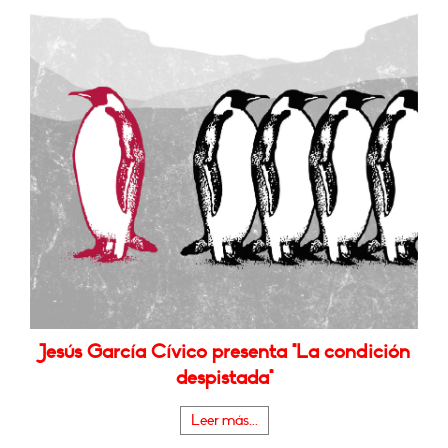
Jesús García Cívico presenta "La condición
despistada"
Leer más...