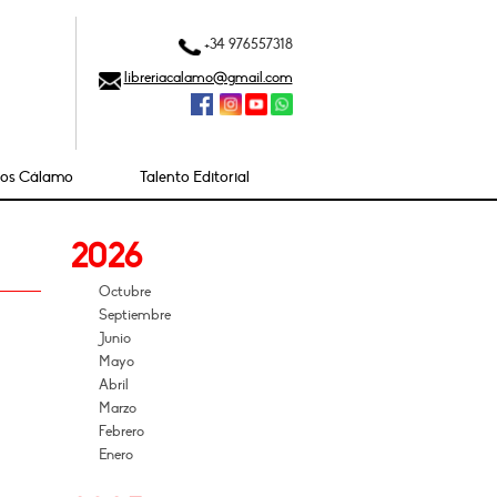
+34 976557318
libreriacalamo@gmail.com
ios Cálamo
Talento Editorial
2026
Octubre
Septiembre
Junio
Mayo
Abril
Marzo
Febrero
Enero