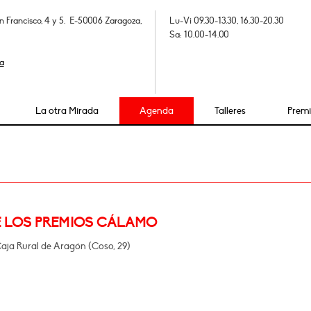
n Francisco, 4 y 5. E-50006 Zaragoza,
Lu-Vi 09.30-13.30, 16.30-20.30
Sa: 10.00-14.00
a
La otra Mirada
Agenda
Talleres
Prem
E LOS PREMIOS CÁLAMO
Caja Rural de Aragón (Coso, 29)