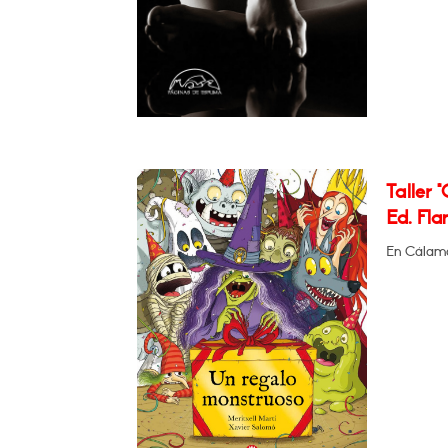
Taller 
Ed. Fl
En Cálamo 