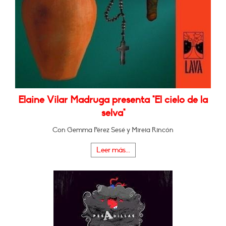
Elaine Vilar Madruga presenta "El cielo de la
selva"
Con Gemma Pérez Sesé y Mireia Rincón
Leer más...