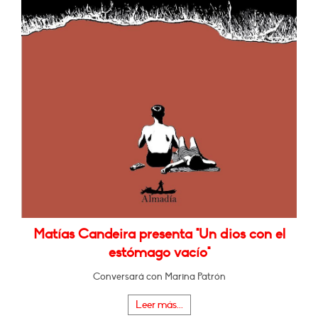
Matías Candeira presenta "Un dios con el
estómago vacío"
Conversará con Marina Patrón
Leer más...