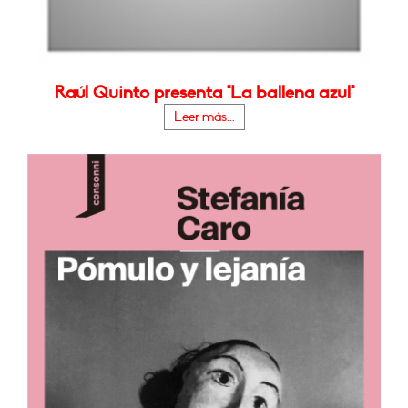
Raúl Quinto presenta "La ballena azul"
Leer más...