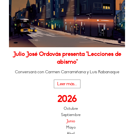
Julio José Ordovás presenta "Lecciones de
abismo"
Conversará con Carmen Carramiñana y Luis Rabanaque
Leer más...
2026
Octubre
Septiembre
Junio
Mayo
Abril