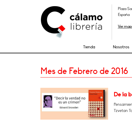
Plaza Sa
España
Ver map
Tienda
Nosotros
Mes de Febrero de 2016
De la b
Pensamient
Tzvetan T