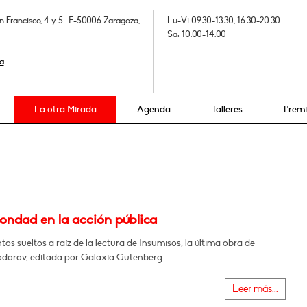
n Francisco, 4 y 5. E-50006 Zaragoza,
Lu-Vi 09.30-13.30, 16.30-20.30
Sa: 10.00-14.00
a
La otra Mirada
Agenda
Talleres
Prem
ondad en la acción pública
os sueltos a raíz de la lectura de Insumisos, la última obra de
odorov, editada por Galaxia Gutenberg.
Leer más...