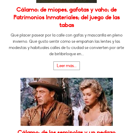
Cálamo: de miopes, gafotas y vaho; de
Patrimonios Inmateriales; del juego de las
tabas
Qué placer pasear por la calle con gafas y mascarilla en pleno
invierno. Qué gusto sentir cómo se empañan las lentes y las
modestas y habituales calles de tu ciudad se convierten por arte
de birlibirloque en...
Leer más...
Cálamo: de los seminolas y un pedazo