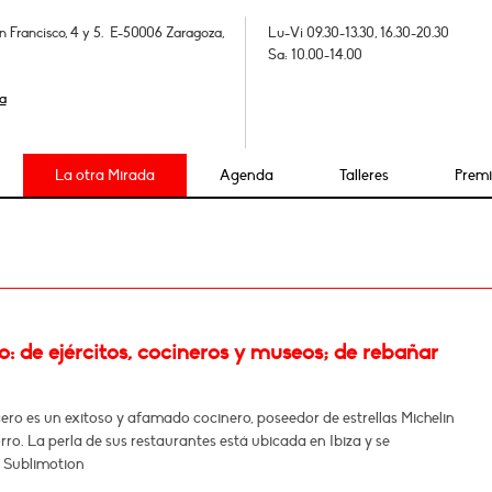
n Francisco, 4 y 5. E-50006 Zaragoza,
Lu-Vi 09.30-13.30, 16.30-20.30
Sa: 10.00-14.00
a
La otra Mirada
Agenda
Talleres
Prem
 de ejércitos, cocineros y museos; de rebañar
ro es un exitoso y afamado cocinero, poseedor de estrellas Michelin
ro. La perla de sus restaurantes está ubicada en Ibiza y se
 Sublimotion