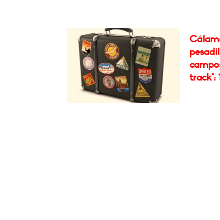
Cálamo:
pesadil
campos
track": 