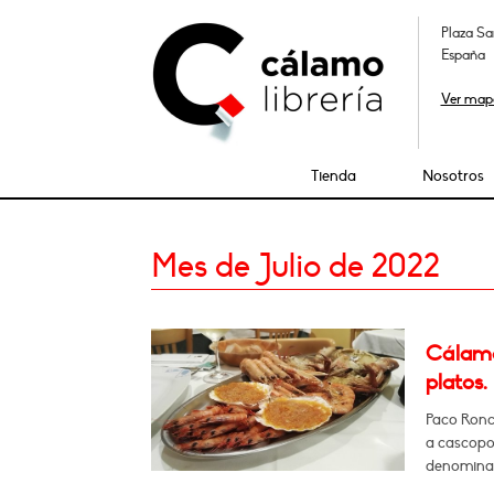
Plaza Sa
España
Ver map
Tienda
Nosotros
Mes de Julio de 2022
Cálamo:
platos.
Paco Ronce
a cascopor
denomina