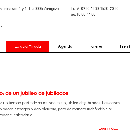
n Francisco, 4 y 5. E-50006 Zaragoza,
Lu-Vi 09.30-13.30, 16.30-20.30
Sa: 10.00-14.00
a
La otra Mirada
Agenda
Talleres
Prem
 de un jubileo de jubilados
e un tiempo parte de mi mundo es un jubileo de jubilados. Las canas
o hacen estragos o dan alcurnia, pero de manera indefectible te
mirar el calendario.
Leer más...