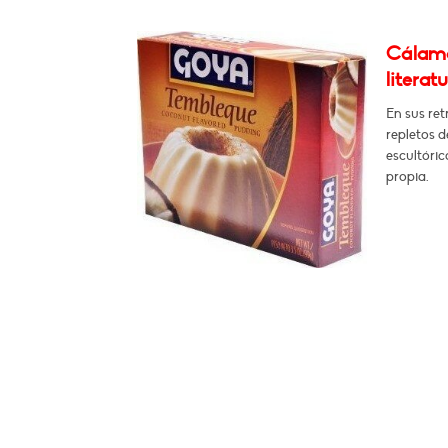
Cálamo
literat
En sus ret
repletos d
escultóric
propia.