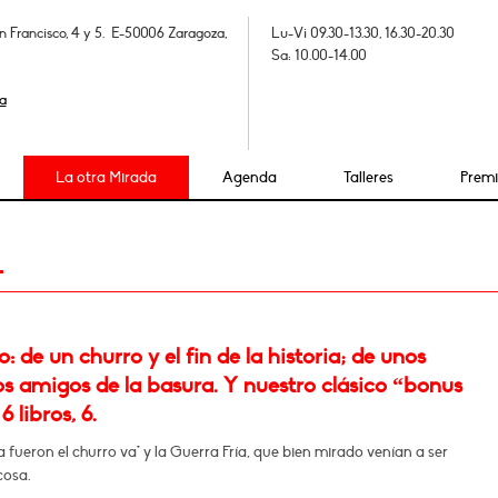
n Francisco, 4 y 5. E-50006 Zaragoza,
Lu-Vi 09.30-13.30, 16.30-20.30
Sa: 10.00-14.00
a
La otra Mirada
Agenda
Talleres
Prem
4
 de un churro y el fin de la historia; de unos
os amigos de la basura. Y nuestro clásico “bonus
6 libros, 6.
a fueron el churro va* y la Guerra Fría, que bien mirado venían a ser
cosa.