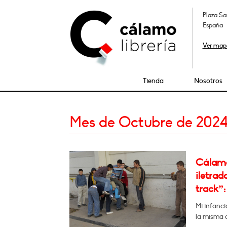
Plaza Sa
España
Ver map
Tienda
Nosotros
Mes de Octubre de 202
Cálamo:
iletrad
track”: 
Mi infanci
la misma 