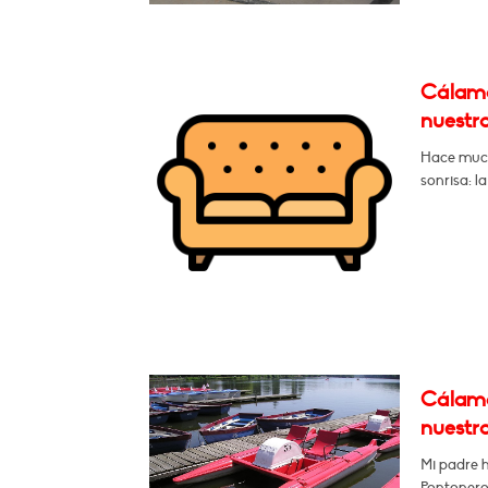
Cálamo
nuestro
Hace much
sonrisa: la
Cálamo
nuestro
Mi padre h
Pontoneros