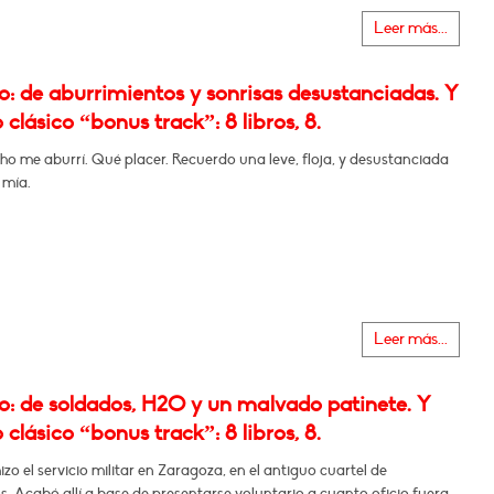
Leer más...
: de aburrimientos y sonrisas desustanciadas. Y
 clásico “bonus track”: 8 libros, 8.
o me aburrí. Qué placer. Recuerdo una leve, floja, y desustanciada
 mía.
Leer más...
: de soldados, H2O y un malvado patinete. Y
 clásico “bonus track”: 8 libros, 8.
izo el servicio militar en Zaragoza, en el antiguo cuartel de
. Acabó allí a base de presentarse voluntario a cuanto oficio fuera