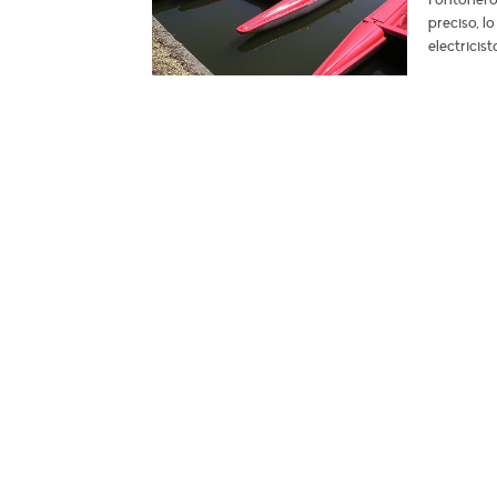
preciso, l
electricis