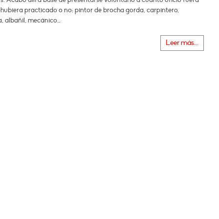
o hubiera practicado o no: pintor de brocha gorda, carpintero,
ta, albañil, mecánico…
Leer más...