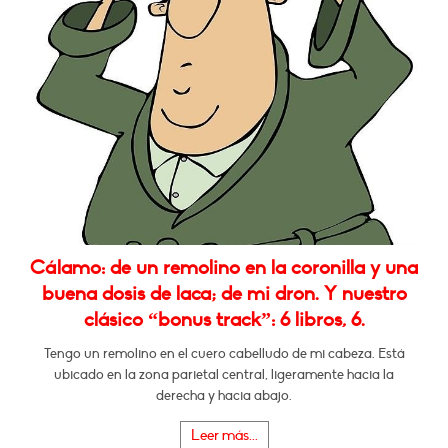
Cálamo: de un remolino en la coronilla y una
buena dosis de laca; de mi dron. Y nuestro
clásico “bonus track”: 6 libros, 6.
Tengo un remolino en el cuero cabelludo de mi cabeza. Está
ubicado en la zona parietal central, ligeramente hacia la
derecha y hacia abajo.
Leer más...