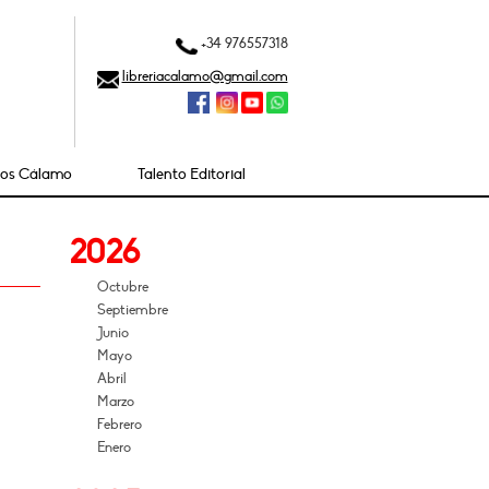
+34 976557318
libreriacalamo@gmail.com
ios Cálamo
Talento Editorial
2026
Octubre
Septiembre
Junio
Mayo
Abril
Marzo
Febrero
Enero