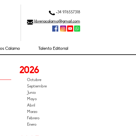
+34 976557318
libreriacalamo@gmail.com
ios Cálamo
Talento Editorial
2026
Octubre
Septiembre
Junio
Mayo
Abril
Marzo
Febrero
Enero