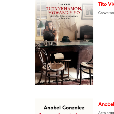
Tito V
Conversar
Anabel 
Acto orga