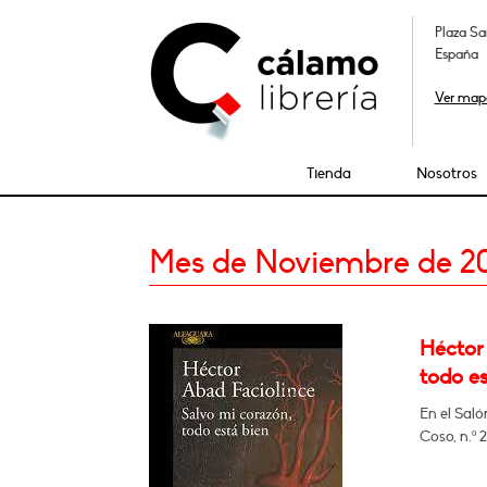
Plaza Sa
España
Ver map
Tienda
Nosotros
Mes de Noviembre de 2
Héctor
todo es
En el Saló
Coso, n.º 