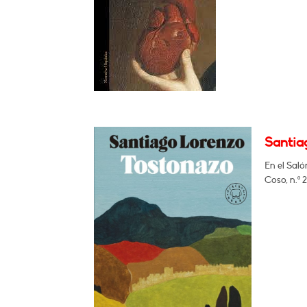
Santia
En el Saló
Coso, n.º 