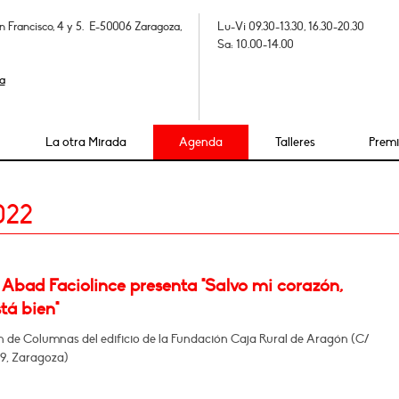
n Francisco, 4 y 5. E-50006 Zaragoza,
Lu-Vi 09.30-13.30, 16.30-20.30
Sa: 10.00-14.00
a
La otra Mirada
Agenda
Talleres
Prem
022
 Abad Faciolince presenta "Salvo mi corazón,
tá bien"
n de Columnas del edificio de la Fundación Caja Rural de Aragón (C/
29, Zaragoza)