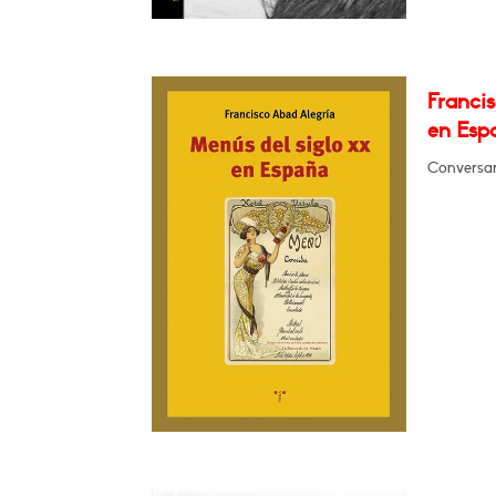
Francis
en Esp
Conversará