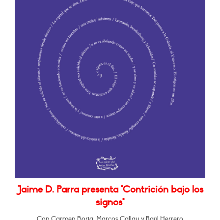
Jaime D. Parra presenta "Contrición bajo los
signos"
Con Carmen Borja, Marcos Callau y Raúl Herrero