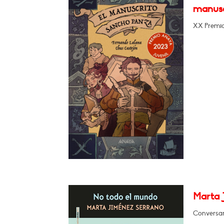
manusc
XX Premio 
Marta 
Conversará