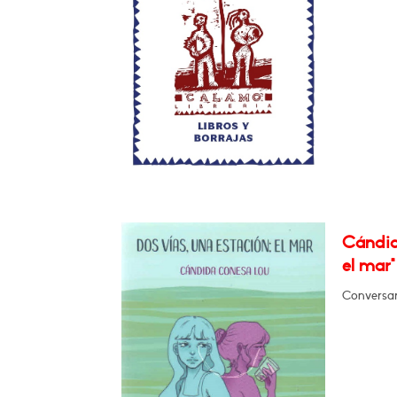
Cándid
el mar"
Conversará