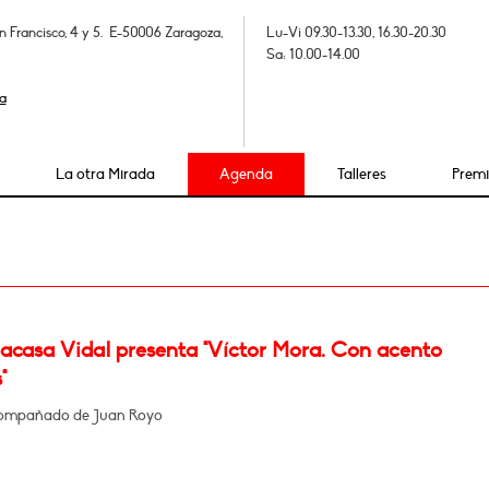
n Francisco, 4 y 5. E-50006 Zaragoza,
Lu-Vi 09.30-13.30, 16.30-20.30
Sa: 10.00-14.00
a
La otra Mirada
Agenda
Talleres
Prem
Lacasa Vidal presenta "Víctor Mora. Con acento
"
compañado de Juan Royo