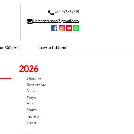
+34 976557318
libreriacalamo@gmail.com
ios Cálamo
Talento Editorial
2026
Octubre
Septiembre
Junio
Mayo
Abril
Marzo
Febrero
Enero