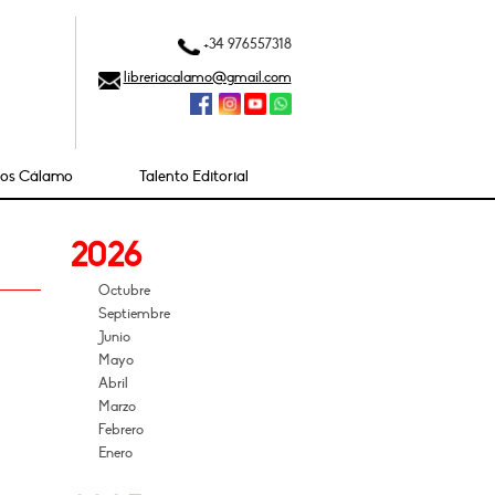
+34 976557318
libreriacalamo@gmail.com
ios Cálamo
Talento Editorial
2026
Octubre
Septiembre
Junio
Mayo
Abril
Marzo
Febrero
Enero