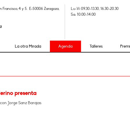
n Francisco, 4 y 5. E-50006 Zaragoza,
Lu-Vi 09.30-13.30, 16.30-20.30
Sa: 10.00-14.00
a
La otra Mirada
Agenda
Talleres
Prem
erino presenta
con Jorge Sanz Barajas