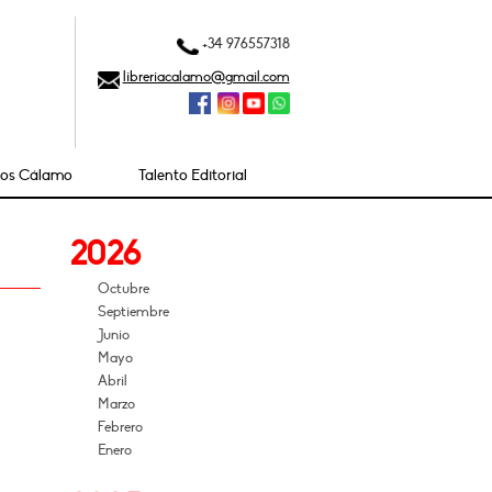
+34 976557318
libreriacalamo@gmail.com
ios Cálamo
Talento Editorial
2026
Octubre
Septiembre
Junio
Mayo
Abril
Marzo
Febrero
Enero