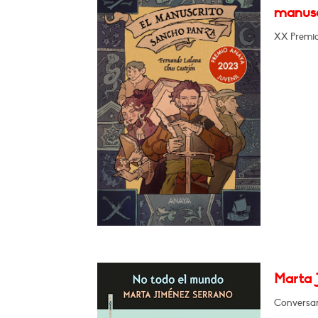
manusc
XX Premio 
Marta 
Conversará