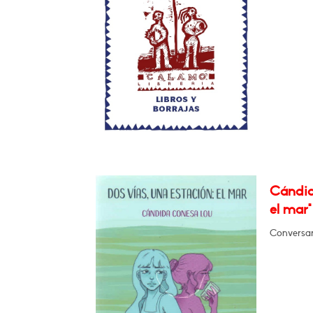
Cándid
el mar"
Conversará