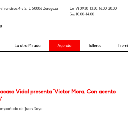
n Francisco, 4 y 5. E-50006 Zaragoza,
Lu-Vi 09.30-13.30, 16.30-20.30
Sa: 10.00-14.00
a
La otra Mirada
Agenda
Talleres
Prem
Lacasa Vidal presenta "Víctor Mora. Con acento
"
compañado de Juan Royo