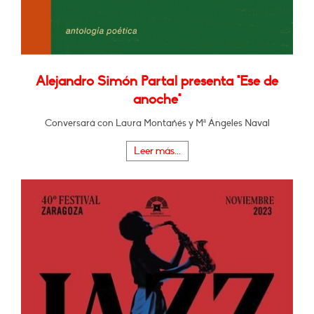
Alejandro Simón Partal presenta "Ese de
anoche"
Conversará con Laura Montañés y Mª Ángeles Naval
Leer más...