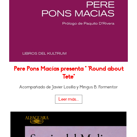
Pere Pons Macías presenta " 'Round about
Tete"
Acompañado de Javier Losilla y Mingus B. Formentor
Leer más...