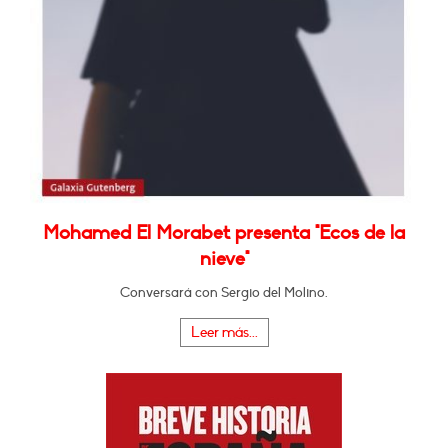
Mohamed El Morabet presenta "Ecos de la
nieve"
Conversará con Sergio del Molino.
Leer más...