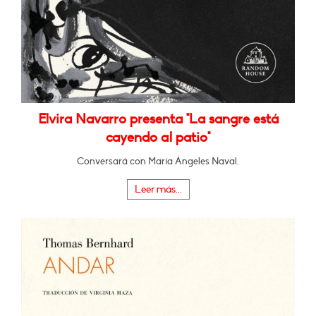
Elvira Navarro presenta "La sangre está
cayendo al patio"
Conversará con María Ángeles Naval.
Leer más...