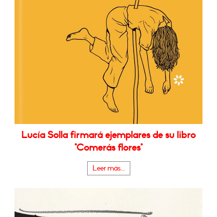
Lucía Solla firmará ejemplares de su libro
"Comerás flores"
Leer más...