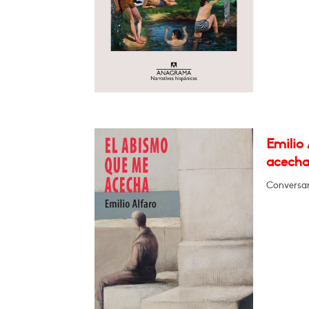
Emilio
acecha
Conversa