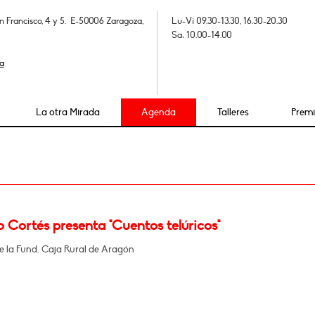
n Francisco, 4 y 5. E-50006 Zaragoza,
Lu-Vi 09.30-13.30, 16.30-20.30
Sa: 10.00-14.00
a
La otra Mirada
Agenda
Talleres
Prem
 Cortés presenta "Cuentos telúricos"
de la Fund. Caja Rural de Aragón