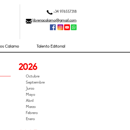
+34 976557318
libreriacalamo@gmail.com
ios Cálamo
Talento Editorial
2026
Octubre
Septiembre
Junio
Mayo
Abril
Marzo
Febrero
Enero