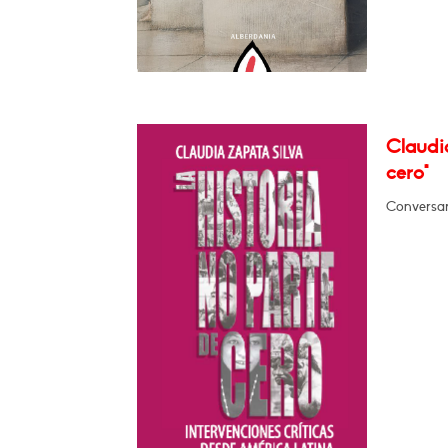
Claudia
cero"
Conversar