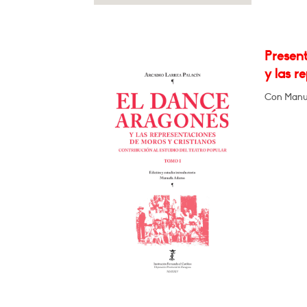
Present
y las r
Con Manue